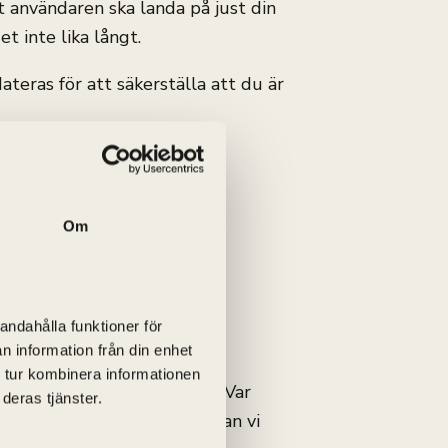
 användaren ska landa på just din
et inte lika långt.
teras för att säkerställa att du är
Om
andahålla funktioner för
n information från din enhet
 tur kombinera informationen
tjänar pengar på din sajt? Var
deras tjänster.
ra? Detta och mycket mer kan vi