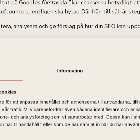
at på Googles förstasida ökar chanserna betydligt att
luftpump egentligen ska bytas. Därifrån till sälj är steg
era, analysera och ge förslag på hur din SEO kan uppda
Information
Webbanalys och
cookies
webboptimering
e för att anpassa innehållet och annonserna till användarna, tillh
vår trafik. Vi vidarebefordrar även sådana identifierare och anna
nnons- och analysföretag som vi samarbetar med. Dessa kan i sin
Vet du vad dina besökare gör? Och vet du om du 
har tillhandahållit eller som de har samlat in när du har använt 
tappar besökarna intresset? Och vad fungerar b