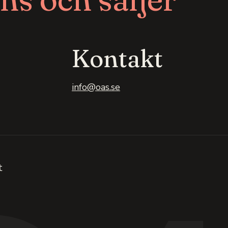
Kontakt
info@oas.se
t