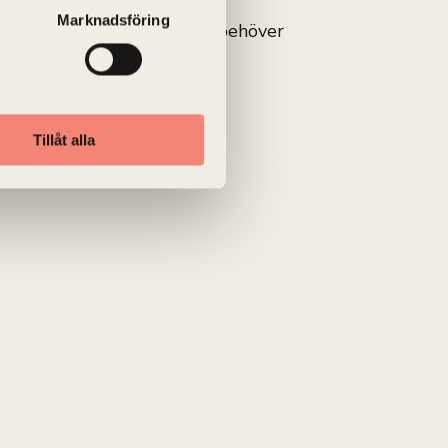
r så mycket mer än bara ett
Marknadsföring
n pengamaskin, utan att du behöver
Tillåt alla