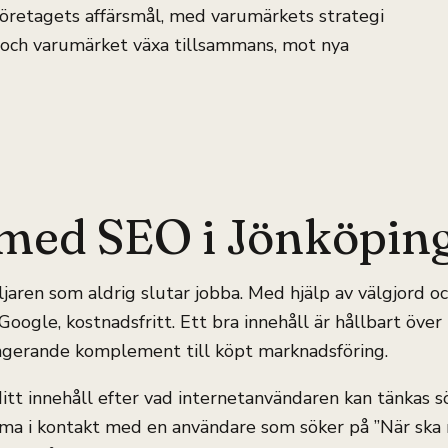
 företagets affärsmål, med varumärkets strategi
t och varumärket växa tillsammans, mot nya
r med SEO i Jönköping
ljaren som aldrig slutar jobba. Med hjälp av välgjord 
 Google, kostnadsfritt. Ett bra innehåll är hållbart över 
ungerande komplement till köpt marknadsföring.
tt innehåll efter vad internetanvändaren kan tänkas s
mma i kontakt med en användare som söker på ”När sk