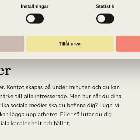
hjälpa dig att ta reda på. Dagens webbplatser ä
Inställningar
Statistik
skyltfönster. Rätt skött blir det snabbt en ege
bygga en ny från grunden.
Tillåt urval
er
dier. Kontot skapas på under minuten och du kan
ärke till alla intresserade. Men hur når du dina
ilka sociala medier ska du befinna dig? Lugn, vi
 kan lägga upp arbetet. Eller så lutar du dig
iala kanaler helt och hållet.