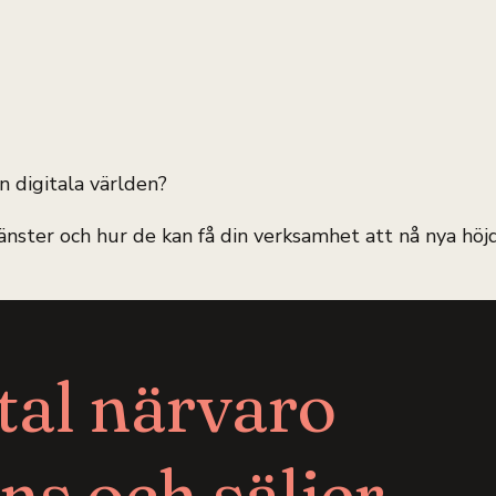
n digitala världen?
änster och hur de kan få din verksamhet att nå nya höjd
tal närvaro
ns och säljer