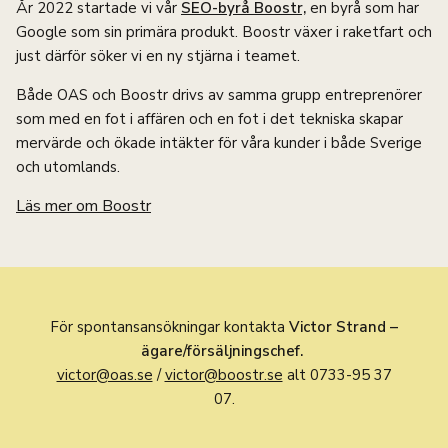
År 2022 startade vi vår
SEO-byrå Boostr,
en byrå som har
Google som sin primära produkt. Boostr växer i raketfart och
just därför söker vi en ny stjärna i teamet.
Både OAS och Boostr drivs av samma grupp entreprenörer
som med en fot i affären och en fot i det tekniska skapar
mervärde och ökade intäkter för våra kunder i både Sverige
och utomlands.
Läs mer om Boostr
För spontansansökningar kontakta
Victor Strand –
ägare/försäljningschef.
victor@oas.se
/
victor@boostr.se
alt 0733-95 37
07.