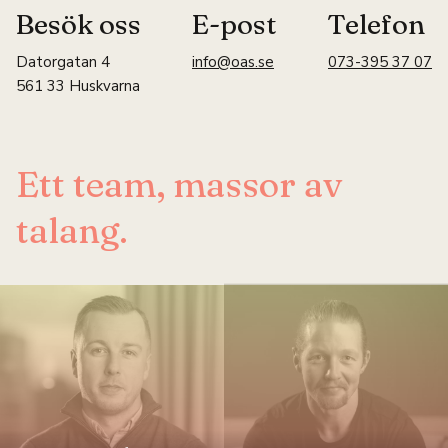
Besök oss
E-post
Telefon
Datorgatan 4
info@oas.se
073-395 37 07
561 33 Huskvarna
Ett team, massor av
talang.