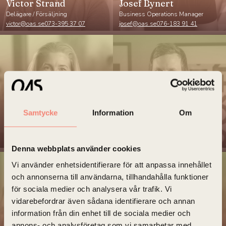
Victor Strand
Josef Bynert
Delägare / Försäljning
Business Operations Manager
victor@oas.se
073-395 37 07
josef@oas.se
076-183 91 41
Caroline Bergström
Henrik Kensén
Grafisk formgivare /
Samtycke
Information
Om
Produktionsledare
Teamleader webbutveckling
caroline.bergstrom@oas.se
henrik.kensen@oas.se
076-610 16 14
072-971 75 91
Denna webbplats använder cookies
Vi använder enhetsidentifierare för att anpassa innehållet
och annonserna till användarna, tillhandahålla funktioner
för sociala medier och analysera vår trafik. Vi
vidarebefordrar även sådana identifierare och annan
information från din enhet till de sociala medier och
annons- och analysföretag som vi samarbetar med.